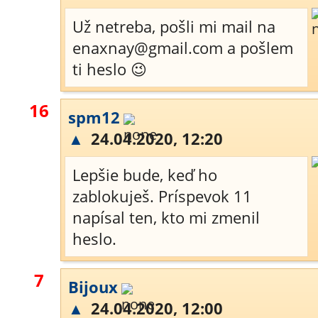
Už netreba, pošli mi mail na
enaxnay@gmail.com a pošlem
ti heslo 😉
16
spm12
▲
24.04.2020, 12:20
Lepšie bude, keď ho
zablokuješ. Príspevok 11
napísal ten, kto mi zmenil
heslo.
7
Bijoux
▲
24.04.2020, 12:00