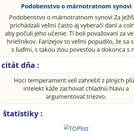
Podobenstvo o márnotratnom synovi
Podobenstvo o márnotratnom synovi Za Jež
prichádzali veľmi často aj vyberači daní a coln
aby počuli Jeho učenie. Tí boli považovaní za v
hriešnikov. Farizejov to veľmi popudilo, že sa 
s ľuďmi, s takou zlou povesťou a dokonca s ni
citát dňa :
Hoci temperament velí zahrešiť z plných pľú
intelekt káže zachovať chladnú hlavu a
argumentovať triezvo.
štatistiky :