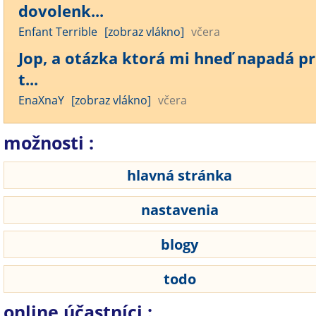
dovolenk...
Enfant Terrible
[zobraz vlákno]
včera
Jop, a otázka ktorá mi hneď napadá pr
t...
EnaXnaY
[zobraz vlákno]
včera
možnosti :
hlavná stránka
nastavenia
blogy
todo
online účastníci :