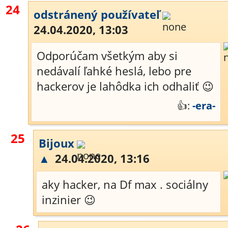
24
odstránený používateľ
24.04.2020, 13:03
Odporúčam všetkým aby si
nedávalí ľahké heslá, lebo pre
hackerov je lahôdka ich odhaliť 😉
👍:
-era-
25
Bijoux
▲
24.04.2020, 13:16
aky hacker, na Df max . sociálny
inzinier 😉