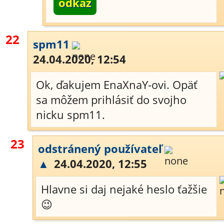
odkaz
22
spm11
24.04.2020, 12:54
Ok, ďakujem EnaXnaY-ovi. Opäť
sa môžem prihlásiť do svojho
nicku spm11.
23
odstránený používateľ
▲
24.04.2020, 12:55
Hlavne si daj nejaké heslo ťažšie
😉