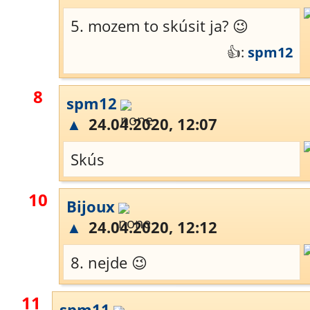
5. mozem to skúsit ja? 😉
👍:
spm12
8
spm12
▲
24.04.2020, 12:07
Skús
10
Bijoux
▲
24.04.2020, 12:12
8. nejde 😉
11
spm11