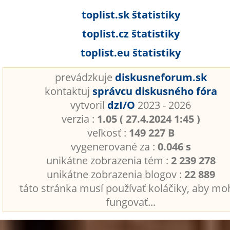
toplist.sk štatistiky
toplist.cz štatistiky
toplist.eu štatistiky
prevádzkuje
diskusneforum.sk
kontaktuj
správcu diskusného fóra
vytvoril
dzI/O
2023 - 2026
verzia :
1.05 ( 27.4.2024 1:45 )
veľkosť :
149 227 B
vygenerované za :
0.046 s
unikátne zobrazenia tém :
2 239 278
unikátne zobrazenia blogov :
22 889
táto stránka musí používať koláčiky, aby mo
fungovať...