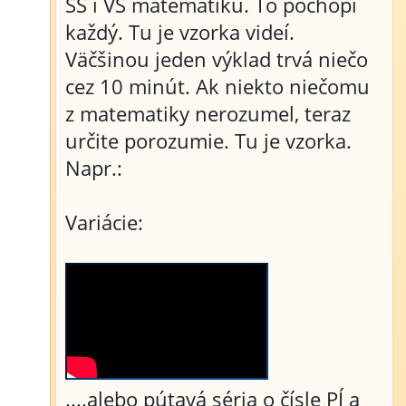
SŠ i VŠ matematiku. To pochopí
každý. Tu je vzorka videí.
Väčšinou jeden výklad trvá niečo
cez 10 minút. Ak niekto niečomu
z matematiky nerozumel, teraz
určite porozumie. Tu je vzorka.
Napr.:
Variácie:
....alebo pútavá séria o čísle PÍ a