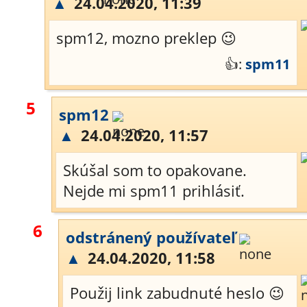
▲
24.04.2020, 11:39
spm12, mozno preklep 😉
👍:
spm11
5
spm12
▲
24.04.2020, 11:57
Skúšal som to opakovane.
Nejde mi spm11 prihlásiť.
6
odstránený používateľ
▲
24.04.2020, 11:58
Použij link zabudnuté heslo 😉