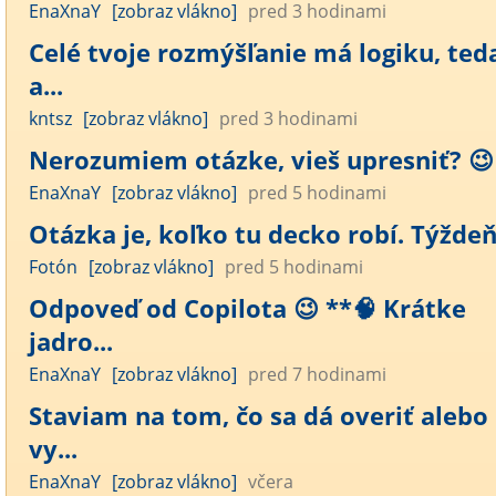
EnaXnaY
[zobraz vlákno]
pred 3 hodinami
Celé tvoje rozmýšľanie má logiku, ted
a...
kntsz
[zobraz vlákno]
pred 3 hodinami
Nerozumiem otázke, vieš upresniť? 😉
EnaXnaY
[zobraz vlákno]
pred 5 hodinami
Otázka je, koľko tu decko robí. Týžde
Fotón
[zobraz vlákno]
pred 5 hodinami
Odpoveď od Copilota 😉 **🧠 Krátke
jadro...
EnaXnaY
[zobraz vlákno]
pred 7 hodinami
Staviam na tom, čo sa dá overiť alebo
vy...
EnaXnaY
[zobraz vlákno]
včera