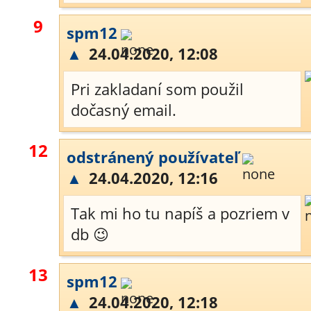
9
spm12
▲
24.04.2020, 12:08
Pri zakladaní som použil
dočasný email.
12
odstránený používateľ
▲
24.04.2020, 12:16
Tak mi ho tu napíš a pozriem v
db 😉
13
spm12
▲
24.04.2020, 12:18