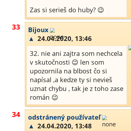
Zas si serieš do huby? 😉
33
Bijoux
▲
24.04.2020, 13:46
32. nie ani zajtra som nechcela
v skutočnosti 😉 len som
upozornila na blbost čo si
napísal ,a kedze ty si nevieš
uznat chybu , tak je z toho zase
román 😉
34
odstránený používateľ
▲
24.04.2020, 13:48