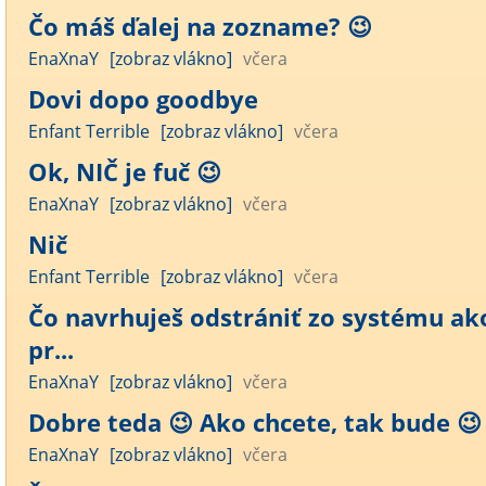
Čo máš ďalej na zozname? 😉
EnaXnaY
[zobraz vlákno]
včera
Dovi dopo goodbye
Enfant Terrible
[zobraz vlákno]
včera
Ok, NIČ je fuč 😉
EnaXnaY
[zobraz vlákno]
včera
Nič
Enfant Terrible
[zobraz vlákno]
včera
Čo navrhuješ odstrániť zo systému ak
pr...
EnaXnaY
[zobraz vlákno]
včera
Dobre teda 😉 Ako chcete, tak bude 😉 .
EnaXnaY
[zobraz vlákno]
včera