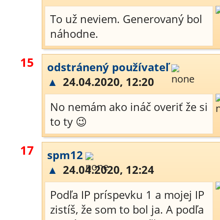
To už neviem. Generovaný bol
náhodne.
15
odstránený používateľ
▲
24.04.2020, 12:20
No nemám ako ináč overiť že si
to ty 😉
17
spm12
▲
24.04.2020, 12:24
Podľa IP príspevku 1 a mojej IP
zistíš, že som to bol ja. A podľa