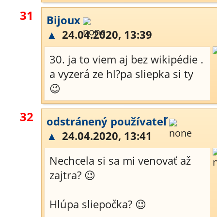
31
Bijoux
▲
24.04.2020, 13:39
30. ja to viem aj bez wikipédie .
a vyzerá ze hl?pa sliepka si ty
😉
32
odstránený používateľ
▲
24.04.2020, 13:41
Nechcela si sa mi venovať až
zajtra? 😉
Hlúpa sliepočka? 😉