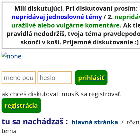
Milí diskutujúci. Pri diskutovaní prosím: 
nepridávaj jednoslovné témy
/ 2.
nepridá
uražlivé alebo vulgárne komentáre.
Ak ti
pravidlá nedodržíš, tvoja téma pravdepod
skončí v koši. Príjemné diskutovanie :)
ak chceš diskutovať, musíš sa registrovať.
registrácia
tu sa nachádzaš :
hlavná stránka
/
rôzn
téma