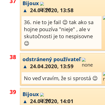
37
Bijoux
▲
24.04.2020, 13:58
36. nie to je fail 😉 tak ako sa
hojne pouzíva "nieje" , ale v
skutočnosti je to nespisovne
😉
38
odstránený používateľ
▲
24.04.2020, 13:59
No veď vravím, že si sprostá 😉
39
Bijoux
▲
24.04.2020, 14:01