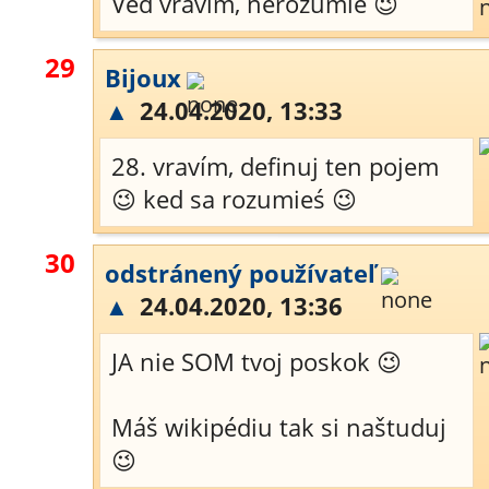
Veď vravím, nerozumie 😉
29
Bijoux
▲
24.04.2020, 13:33
28. vravím, definuj ten pojem
😉 ked sa rozumieś 😉
30
odstránený používateľ
▲
24.04.2020, 13:36
JA nie SOM tvoj poskok 😉
Máš wikipédiu tak si naštuduj
😉