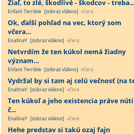
Žiaľ, to zlé, škodlivé - škodcov - treba..
Enfant Terrible
[zobraz vlákno]
včera
Ok, ďalší pohľad na vec, ktorý som
včera...
EnaXnaY
[zobraz vlákno]
včera
Netvrdím že ten kúkol nemá žiadny
význam...
Enfant Terrible
[zobraz vlákno]
včera
Vydržal by si tam aj celú večnosť (na te
EnaXnaY
[zobraz vlákno]
včera
Ten kúkoľ a jeho existencia práve núti
č...
EnaXnaY
[zobraz vlákno]
včera
Hehe predstav si takú ozaj fajn