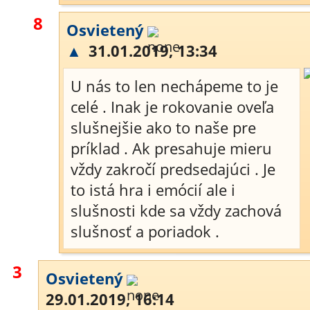
8
Osvietený
▲
31.01.2019, 13:34
U nás to len nechápeme to je
celé . Inak je rokovanie oveľa
slušnejšie ako to naše pre
príklad . Ak presahuje mieru
vždy zakročí predsedajúci . Je
to istá hra i emócií ale i
slušnosti kde sa vždy zachová
slušnosť a poriadok .
3
Osvietený
29.01.2019, 16:14