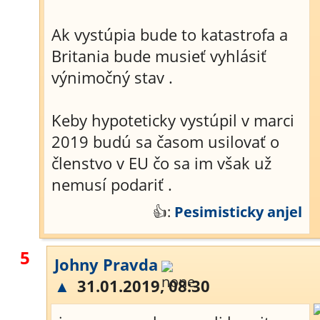
Ak vystúpia bude to katastrofa a
Britania bude musieť vyhlásiť
výnimočný stav .
Keby hypoteticky vystúpil v marci
2019 budú sa časom usilovať o
členstvo v EU čo sa im však už
nemusí podariť .
👍:
Pesimisticky anjel
5
Johny Pravda
▲
31.01.2019, 08:30