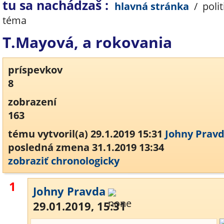
tu sa nachádzaš :
hlavná stránka
/
polit
téma
T.Mayová, a rokovania
príspevkov
8
zobrazení
163
tému vytvoril(a) 29.1.2019 15:31
Johny Prav
posledná zmena 31.1.2019 13:34
zobraziť chronologicky
1
Johny Pravda
29.01.2019, 15:31