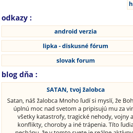
odkazy :
android verzia
lipka - diskusné fórum
slovak forum
blog dňa :
SATAN, tvoj žalobca
Satan, náš žalobca Mnoho ľudí si myslí, že Bo
úplnú moc nad svetom a pripisujú mu za vi
všetky katastrofy, tragické nehody, vojny 
konflikty, choroby a iné trápenia. Títo ľudi
nechápu, že v tomto svete je reálne aktívny