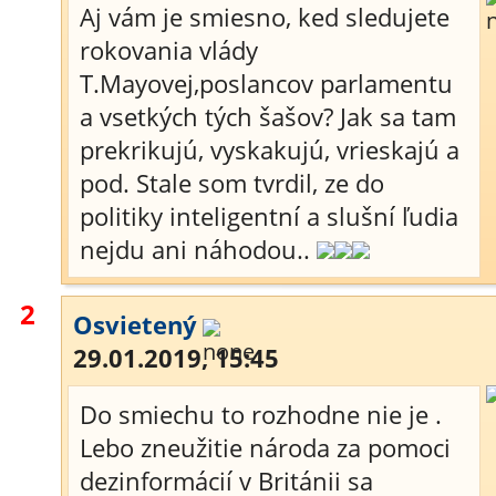
Aj vám je smiesno, ked sledujete
rokovania vlády
T.Mayovej,poslancov parlamentu
a vsetkých tých šašov? Jak sa tam
prekrikujú, vyskakujú, vrieskajú a
pod. Stale som tvrdil, ze do
politiky inteligentní a slušní ľudia
nejdu ani náhodou..
2
Osvietený
29.01.2019, 15:45
Do smiechu to rozhodne nie je .
Lebo zneužitie národa za pomoci
dezinformácií v Británii sa