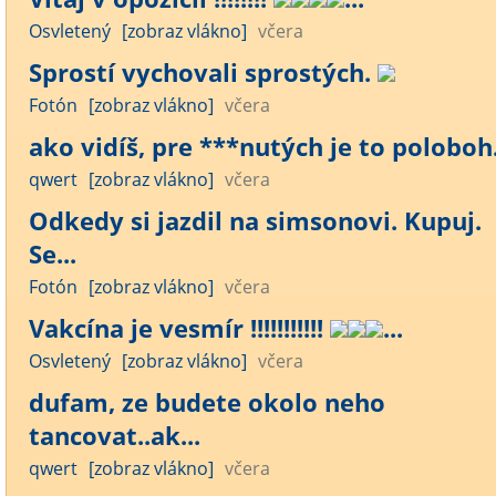
Osvletený
[zobraz vlákno]
včera
Sprostí vychovali sprostých.
Fotón
[zobraz vlákno]
včera
ako vidíš, pre ***nutých je to poloboh..
qwert
[zobraz vlákno]
včera
Odkedy si jazdil na simsonovi. Kupuj.
Se...
Fotón
[zobraz vlákno]
včera
Vakcína je vesmír !!!!!!!!!!!
...
Osvletený
[zobraz vlákno]
včera
dufam, ze budete okolo neho
tancovat..ak...
qwert
[zobraz vlákno]
včera