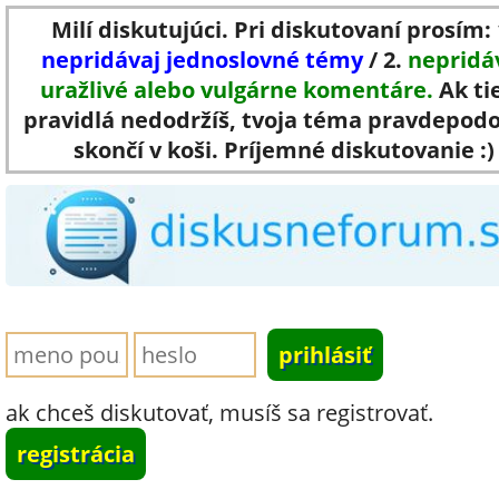
Milí diskutujúci. Pri diskutovaní prosím: 
nepridávaj jednoslovné témy
/ 2.
nepridá
uražlivé alebo vulgárne komentáre.
Ak ti
pravidlá nedodržíš, tvoja téma pravdepod
skončí v koši. Príjemné diskutovanie :)
ak chceš diskutovať, musíš sa registrovať.
registrácia