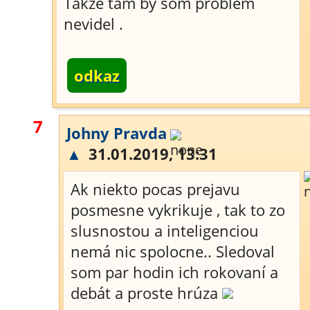
Takže tam by som problém
nevidel .
odkaz
7
Johny Pravda
▲
31.01.2019, 13:31
Ak niekto pocas prejavu
posmesne vykrikuje , tak to zo
slusnostou a inteligenciou
nemá nic spolocne.. Sledoval
som par hodin ich rokovaní a
debát a proste hrúza