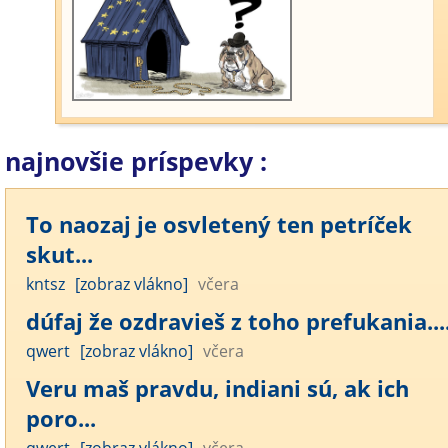
najnovšie príspevky :
To naozaj je osvletený ten petríček
skut...
kntsz
[zobraz vlákno]
včera
dúfaj že ozdravieš z toho prefukania....
qwert
[zobraz vlákno]
včera
Veru maš pravdu, indiani sú, ak ich
poro...