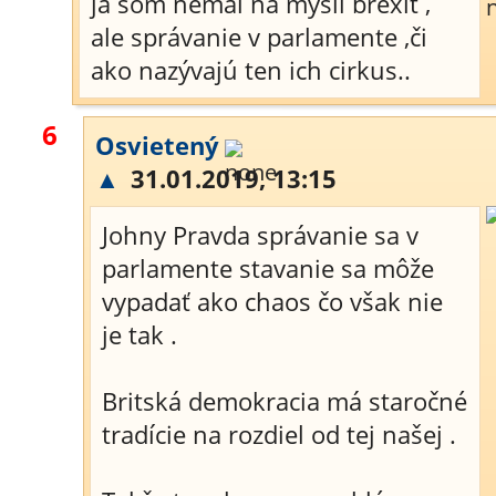
ja som nemal na mysli brexit ,
ale správanie v parlamente ,či
ako nazývajú ten ich cirkus..
6
Osvietený
▲
31.01.2019, 13:15
Johny Pravda správanie sa v
parlamente stavanie sa môže
vypadať ako chaos čo však nie
je tak .
Britská demokracia má staročné
tradície na rozdiel od tej našej .