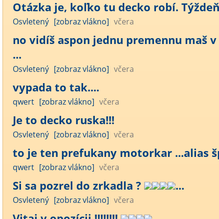
Otázka je, koľko tu decko robí. Týžde
Osvletený
[zobraz vlákno]
včera
no vidíš aspon jednu premennu maš v 
...
Osvletený
[zobraz vlákno]
včera
vypada to tak....
qwert
[zobraz vlákno]
včera
Je to decko ruska!!!
Osvletený
[zobraz vlákno]
včera
to je ten prefukany motorkar ...alias šp
qwert
[zobraz vlákno]
včera
Si sa pozrel do zrkadla ?
...
Osvletený
[zobraz vlákno]
včera
Vitaj v opozícii !!!!!!!!
...