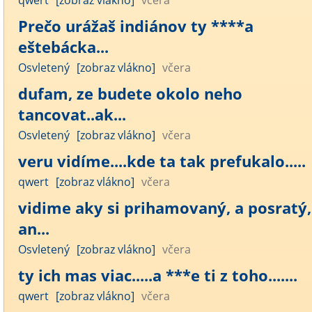
qwert
[zobraz vlákno]
včera
Prečo urážaš indiánov ty ****a
eštebácka...
Osvletený
[zobraz vlákno]
včera
dufam, ze budete okolo neho
tancovat..ak...
Osvletený
[zobraz vlákno]
včera
veru vidíme....kde ta tak prefukalo.....
qwert
[zobraz vlákno]
včera
vidime aky si prihamovaný, a posratý,
an...
Osvletený
[zobraz vlákno]
včera
ty ich mas viac.....a ***e ti z toho.......
qwert
[zobraz vlákno]
včera