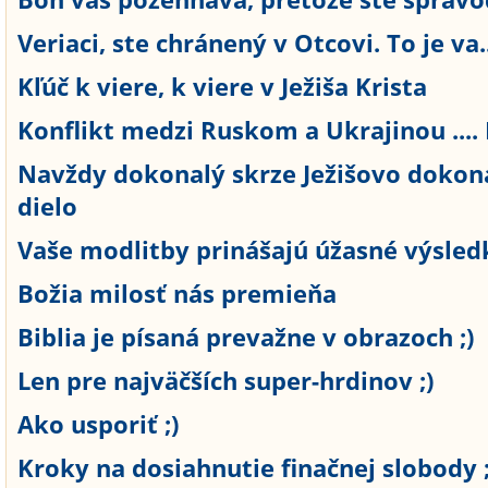
Veriaci, ste chránený v Otcovi. To je va..
Kľúč k viere, k viere v Ježiša Krista
Konflikt medzi Ruskom a Ukrajinou .... F
Navždy dokonalý skrze Ježišovo dokon
dielo
Vaše modlitby prinášajú úžasné výsled
Božia milosť nás premieňa
Biblia je písaná prevažne v obrazoch ;)
Len pre najväčších super-hrdinov ;)
Ako usporiť ;)
Kroky na dosiahnutie finačnej slobody ;