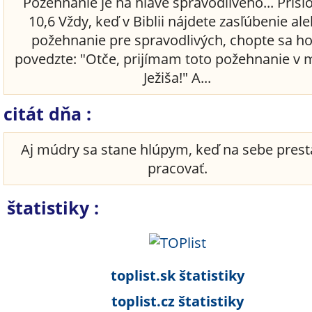
Požehnanie je na hlave spravodlivého... Prísl
10,6 Vždy, keď v Biblii nájdete zasľúbenie al
požehnanie pre spravodlivých, chopte sa ho
povedzte: "Otče, prijímam toto požehnanie v
Ježiša!" A...
citát dňa :
Aj múdry sa stane hlúpym, keď na sebe pres
pracovať.
štatistiky :
toplist.sk štatistiky
toplist.cz štatistiky