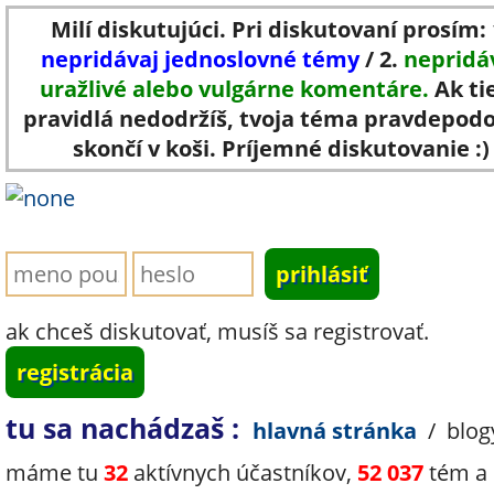
Milí diskutujúci. Pri diskutovaní prosím: 
nepridávaj jednoslovné témy
/ 2.
nepridá
uražlivé alebo vulgárne komentáre.
Ak ti
pravidlá nedodržíš, tvoja téma pravdepod
skončí v koši. Príjemné diskutovanie :)
ak chceš diskutovať, musíš sa registrovať.
registrácia
tu sa nachádzaš :
hlavná stránka
/
blog
máme tu
32
aktívnych účastníkov,
52 037
tém a