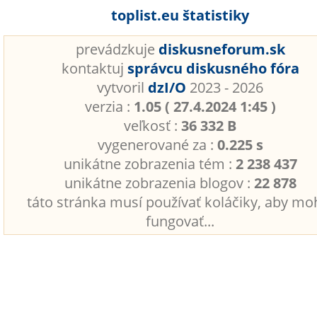
toplist.eu štatistiky
prevádzkuje
diskusneforum.sk
kontaktuj
správcu diskusného fóra
vytvoril
dzI/O
2023 - 2026
verzia :
1.05 ( 27.4.2024 1:45 )
veľkosť :
36 332 B
vygenerované za :
0.225 s
unikátne zobrazenia tém :
2 238 437
unikátne zobrazenia blogov :
22 878
táto stránka musí používať koláčiky, aby mo
fungovať...