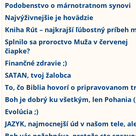
Podobenstvo o márnotratnom synovi
Najvýživnejšie je hovädzie
Kniha Rút – najkrajší ľúbostný príbeh mi
Splnilo sa proroctvo Muža v červenej
čiapke?
Finančné zdravie ;)
SATAN, tvoj žalobca
To, čo Biblia hovorí o pripravovanom tr
Boh je dobrý ku všetkým, len Pohania (p
Evolúcia ;)
JAZYK, najmocnejší úd v našom tele, ale 
Boh vás požehnáva, pretože ste spravod