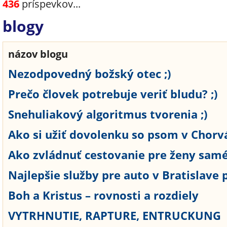
436
príspevkov...
blogy
názov blogu
Nezodpovedný božský otec ;)
Prečo človek potrebuje veriť bludu? ;)
Snehuliakový algoritmus tvorenia ;)
Ako si užiť dovolenku so psom v Chorvá
Ako zvládnuť cestovanie pre ženy samé s
Najlepšie služby pre auto v Bratislave p
Boh a Kristus – rovnosti a rozdiely
VYTRHNUTIE, RAPTURE, ENTRUCKUNG