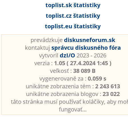
toplist.sk štatistiky
toplist.cz štatistiky
toplist.eu štatistiky
prevádzkuje
diskusneforum.sk
kontaktuj
správcu diskusného fóra
vytvoril
dzI/O
2023 - 2026
verzia :
1.05 ( 27.4.2024 1:45 )
veľkosť :
38 089 B
vygenerované za :
0.059 s
unikátne zobrazenia tém :
2 243 613
unikátne zobrazenia blogov :
23 022
táto stránka musí používať koláčiky, aby mo
fungovať...