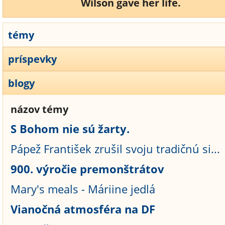
Wilson gave her life.
témy
príspevky
blogy
názov témy
S Bohom nie sú žarty.
Pápež František zrušil svoju tradičnú si...
900. výročie premonštrátov
Mary's meals - Máriine jedlá
Vianočná atmosféra na DF