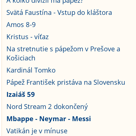
A koľko divízií má pápež?
Svätá Faustína - Vstup do kláštora
Amos 8-9
Kristus - víťaz
Na stretnutie s pápežom v Prešove a
Košiciach
Kardinál Tomko
Pápež František pristáva na Slovensku
Izaiáš 59
Nord Stream 2 dokončený
Mbappe - Neymar - Messi
Vatikán je v mínuse