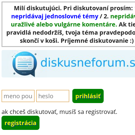
Milí diskutujúci. Pri diskutovaní prosím: 
nepridávaj jednoslovné témy
/ 2.
nepridá
uražlivé alebo vulgárne komentáre.
Ak ti
pravidlá nedodržíš, tvoja téma pravdepod
skončí v koši. Príjemné diskutovanie :)
ak chceš diskutovať, musíš sa registrovať.
registrácia