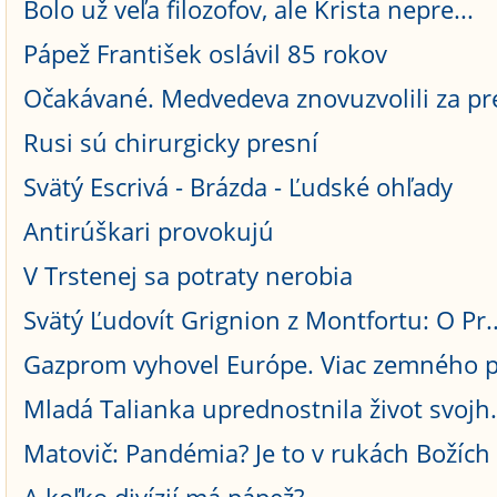
Bolo už veľa filozofov, ale Krista nepre...
Pápež František oslávil 85 rokov
Očakávané. Medvedeva znovuzvolili za pre
Rusi sú chirurgicky presní
Svätý Escrivá - Brázda - Ľudské ohľady
Antirúškari provokujú
V Trstenej sa potraty nerobia
Svätý Ľudovít Grignion z Montfortu: O Pr..
Gazprom vyhovel Európe. Viac zemného pl
Mladá Talianka uprednostnila život svojh.
Matovič: Pandémia? Je to v rukách Božích