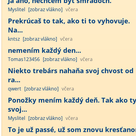
Ja áno, nechcem byť smraďoch.
Myslitel
[zobraz vlákno]
včera
Prekrúcaš to tak, ako ti to vyhovuje.
Na...
kntsz
[zobraz vlákno]
včera
nemením každý den...
Tomas123456
[zobraz vlákno]
včera
Niekto trebárs nahaňa svoj chvost od
ra...
qwert
[zobraz vlákno]
včera
Ponožky mením každý deň. Tak ako t
svoj...
Myslitel
[zobraz vlákno]
včera
To je už passé, už som znovu kresťan