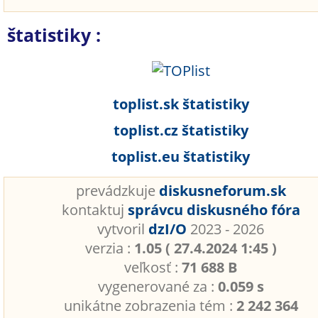
štatistiky :
toplist.sk štatistiky
toplist.cz štatistiky
toplist.eu štatistiky
prevádzkuje
diskusneforum.sk
kontaktuj
správcu diskusného fóra
vytvoril
dzI/O
2023 - 2026
verzia :
1.05 ( 27.4.2024 1:45 )
veľkosť :
71 688 B
vygenerované za :
0.059 s
unikátne zobrazenia tém :
2 242 364