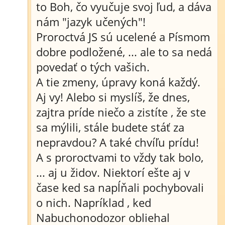
to Boh, čo vyučuje svoj ľud, a dáva
nám "jazyk učených"!
Proroctvá JS sú ucelené a Písmom
dobre podložené, ... ale to sa nedá
povedať o tých vašich.
A tie zmeny, úpravy koná každý.
Aj vy! Alebo si myslíš, že dnes,
zajtra príde niečo a zistíte , že ste
sa mýlili, stále budete stáť za
nepravdou? A také chvíľu prídu!
A s proroctvami to vždy tak bolo,
... aj u židov. Niektorí ešte aj v
čase ked sa napĺňali pochybovali
o nich. Napríklad , ked
Nabuchonodozor obliehal