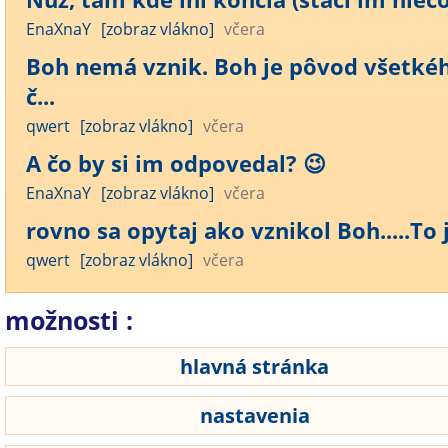
EnaXnaY
[zobraz vlákno]
včera
Boh nemá vznik. Boh je pôvod všetké
č...
qwert
[zobraz vlákno]
včera
A čo by si im odpovedal? 😉
EnaXnaY
[zobraz vlákno]
včera
rovno sa opytaj ako vznikol Boh.....To j.
qwert
[zobraz vlákno]
včera
možnosti :
hlavná stránka
nastavenia