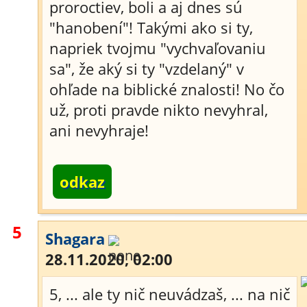
proroctiev, boli a aj dnes sú
"hanobení"! Takými ako si ty,
napriek tvojmu "vychvaľovaniu
sa", že aký si ty "vzdelaný" v
ohľade na biblické znalosti! No čo
už, proti pravde nikto nevyhral,
ani nevyhraje!
odkaz
5
Shagara
28.11.2020, 02:00
5, ... ale ty nič neuvádzaš, ... na nič