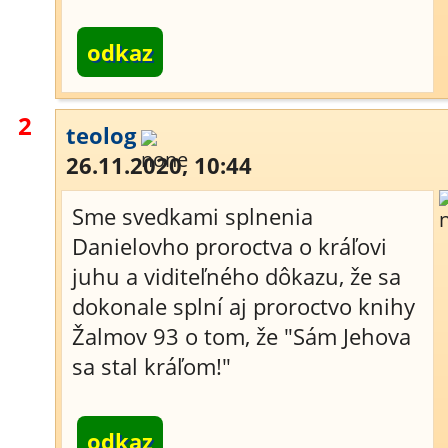
odkaz
2
teolog
26.11.2020, 10:44
Sme svedkami splnenia
Danielovho proroctva o kráľovi
juhu a viditeľného dôkazu, že sa
dokonale splní aj proroctvo knihy
Žalmov 93 o tom, že "Sám Jehova
sa stal kráľom!"
odkaz