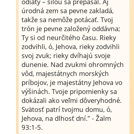
odiaty – silou sa prepásal. Aj
úrodná zem sa pevne zakladá,
takže sa nemôže potácať. Tvoj
trón je pevne založený oddávna;
Ty si od neurčitého času. Rieky
zodvihli, ó, Jehova, rieky zodvihli
svoj zvuk; rieky dvíhajú svoje
dunenie. Nad zvukmi ohromných
vôd, majestátnych morských
príbojov, je majestátny Jehova vo
výšinách. Tvoje pripomienky sa
dokázali ako veľmi dôveryhodné.
Svätosť patrí tvojmu domu, ó,
Jehova, na dlhosť dní.” - Žalm
93:1-5.