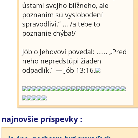
ústami svojho blížneho, ale
poznaním sú vyslobodení
spravodliví.“ ... /a tebe to
poznanie chýba!/
Jób o Jehovovi povedal: ...... „Pred
neho nepredstúpi žiaden
odpadlík.“ — Jób 13:16.
najnovšie príspevky :