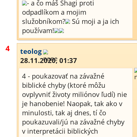
- a čo máš Shagi proti
odpadlíkom a mojim
služobníkom?
Sú moji a ja ich
používam!
4
teolog
28.11.2020, 01:37
4 - poukazovať na závažné
biblické chyby (ktoré môžu
ovplyvniť životy miliónov ľudí) nie
je hanobenie! Naopak, tak ako v
minulosti, tak aj dnes, tí čo
poukazuvali/jú na závažné chyby
v interpretácii biblických