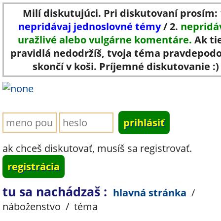
Milí diskutujúci. Pri diskutovaní prosím: 
nepridávaj jednoslovné témy
/ 2.
nepridá
uražlivé alebo vulgárne komentáre.
Ak ti
pravidlá nedodržíš, tvoja téma pravdepod
skončí v koši. Príjemné diskutovanie :)
ak chceš diskutovať, musíš sa registrovať.
registrácia
tu sa nachádzaš :
hlavná stránka
/
náboženstvo
/
téma