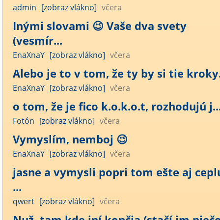
admin
[zobraz vlákno]
včera
Inými slovami 😉 Vaše dva svety
(vesmír...
EnaXnaY
[zobraz vlákno]
včera
Alebo je to v tom, že ty by si tie kroky.
EnaXnaY
[zobraz vlákno]
včera
o tom, že je fico k.o.k.o.t, rozhodujú j..
Fotón
[zobraz vlákno]
včera
Vymyslím, nemboj 😉
EnaXnaY
[zobraz vlákno]
včera
jasne a vymysli popri tom ešte aj cepl
...
qwert
[zobraz vlákno]
včera
Nuž, tam kde iní končia (stačí im niečo)