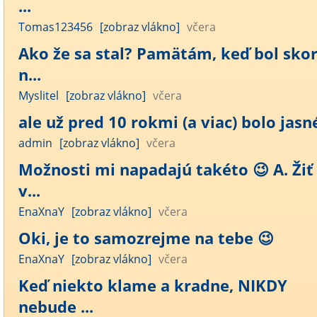
...
Tomas123456
[zobraz vlákno]
včera
Ako že sa stal? Pamätám, keď bol sko
n...
Myslitel
[zobraz vlákno]
včera
ale už pred 10 rokmi (a viac) bolo jasné
admin
[zobraz vlákno]
včera
Možnosti mi napadajú takéto 😉 A. Žiť
v...
EnaXnaY
[zobraz vlákno]
včera
Oki, je to samozrejme na tebe 😉
EnaXnaY
[zobraz vlákno]
včera
Keď niekto klame a kradne, NIKDY
nebude ...