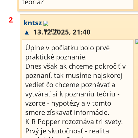
teória?
2
kntsz
▲
13.12.2025, 21:40
Úplne v počiatku bolo prvé
praktické poznanie.
Dnes však ak chceme pokročiť v
poznaní, tak musíme najskorej
vedieť čo chceme poznávať a
vytvárať si k poznaniu teóriu -
vzorce - hypotézy a v tomto
smere získavať informácie.
K R Popper rozoznáva tri svety:
Prvý je skutočnosť - realita