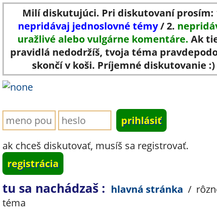
Milí diskutujúci. Pri diskutovaní prosím: 
nepridávaj jednoslovné témy
/ 2.
nepridá
uražlivé alebo vulgárne komentáre.
Ak ti
pravidlá nedodržíš, tvoja téma pravdepod
skončí v koši. Príjemné diskutovanie :)
ak chceš diskutovať, musíš sa registrovať.
registrácia
tu sa nachádzaš :
hlavná stránka
/
rôzn
téma