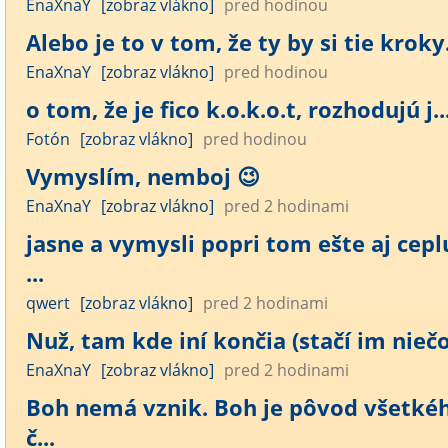
EnaXnaY
[zobraz vlákno]
pred hodinou
Alebo je to v tom, že ty by si tie kroky.
EnaXnaY
[zobraz vlákno]
pred hodinou
o tom, že je fico k.o.k.o.t, rozhodujú j..
Fotón
[zobraz vlákno]
pred hodinou
Vymyslím, nemboj 😉
EnaXnaY
[zobraz vlákno]
pred 2 hodinami
jasne a vymysli popri tom ešte aj cepl
...
qwert
[zobraz vlákno]
pred 2 hodinami
Nuž, tam kde iní končia (stačí im niečo)
EnaXnaY
[zobraz vlákno]
pred 2 hodinami
Boh nemá vznik. Boh je pôvod všetké
č...