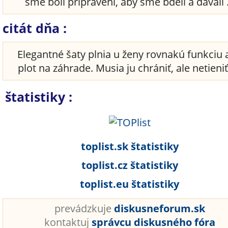
sme boli pripravení, aby sme bdeli a dávali .
citát dňa :
Elegantné šaty plnia u ženy rovnakú funkciu 
plot na záhrade. Musia ju chrániť, ale netieniť
štatistiky :
toplist.sk štatistiky
toplist.cz štatistiky
toplist.eu štatistiky
prevádzkuje
diskusneforum.sk
kontaktuj
správcu diskusného fóra