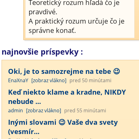
Teoretický rozum hľadá čo je
pravdivé.
A praktický rozum určuje čo je
správne konať.
najnovšie príspevky :
Oki, je to samozrejme na tebe 😉
EnaXnaY
[zobraz vlákno]
pred 50 minútami
Keď niekto klame a kradne, NIKDY
nebude ...
admin
[zobraz vlákno]
pred 55 minútami
Inými slovami 😉 Vaše dva svety
(vesmír...