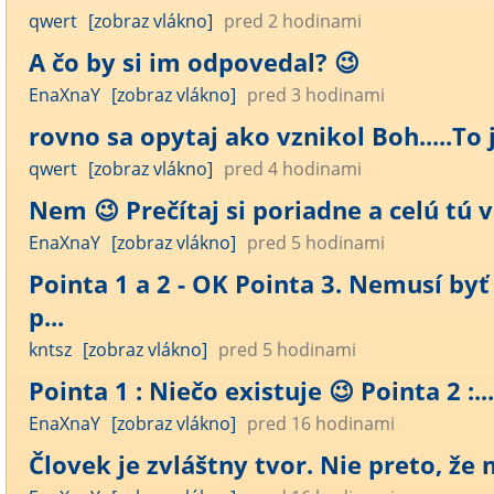
qwert
[zobraz vlákno]
pred 2 hodinami
A čo by si im odpovedal? 😉
EnaXnaY
[zobraz vlákno]
pred 3 hodinami
rovno sa opytaj ako vznikol Boh.....To j.
qwert
[zobraz vlákno]
pred 4 hodinami
Nem 😉 Prečítaj si poriadne a celú tú v.
EnaXnaY
[zobraz vlákno]
pred 5 hodinami
Pointa 1 a 2 - OK Pointa 3. Nemusí byť
p...
kntsz
[zobraz vlákno]
pred 5 hodinami
Pointa 1 : Niečo existuje 😉 Pointa 2 :...
EnaXnaY
[zobraz vlákno]
pred 16 hodinami
Človek je zvláštny tvor. Nie preto, že m