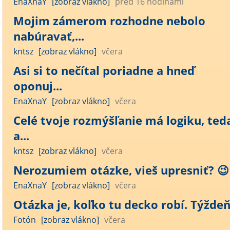
EnaXnaY
[zobraz vlákno]
pred 16 hodinami
Mojim zámerom rozhodne nebolo
nabúravať,...
kntsz
[zobraz vlákno]
včera
Asi si to nečítal poriadne a hneď
oponuj...
EnaXnaY
[zobraz vlákno]
včera
Celé tvoje rozmýšľanie má logiku, ted
a...
kntsz
[zobraz vlákno]
včera
Nerozumiem otázke, vieš upresniť? 😉
EnaXnaY
[zobraz vlákno]
včera
Otázka je, koľko tu decko robí. Týžde
Fotón
[zobraz vlákno]
včera