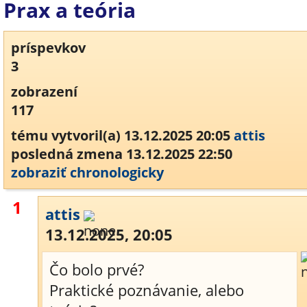
Prax a teória
príspevkov
3
zobrazení
117
tému vytvoril(a) 13.12.2025 20:05
attis
posledná zmena 13.12.2025 22:50
zobraziť chronologicky
1
attis
13.12.2025, 20:05
Čo bolo prvé?
Praktické poznávanie, alebo