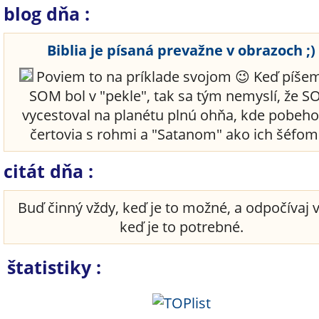
blog dňa :
Biblia je písaná prevažne v obrazoch ;)
Poviem to na príklade svojom 😉 Keď píšem
SOM bol v "pekle", tak sa tým nemyslí, že 
vycestoval na planétu plnú ohňa, kde pobeho
čertovia s rohmi a "Satanom" ako ich šéfom 
citát dňa :
Buď činný vždy, keď je to možné, a odpočívaj 
keď je to potrebné.
štatistiky :