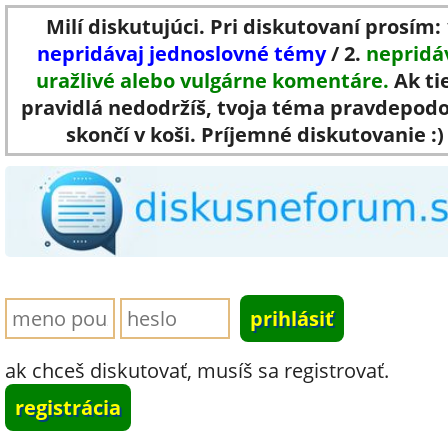
Milí diskutujúci. Pri diskutovaní prosím: 
nepridávaj jednoslovné témy
/ 2.
nepridá
uražlivé alebo vulgárne komentáre.
Ak ti
pravidlá nedodržíš, tvoja téma pravdepod
skončí v koši. Príjemné diskutovanie :)
ak chceš diskutovať, musíš sa registrovať.
registrácia