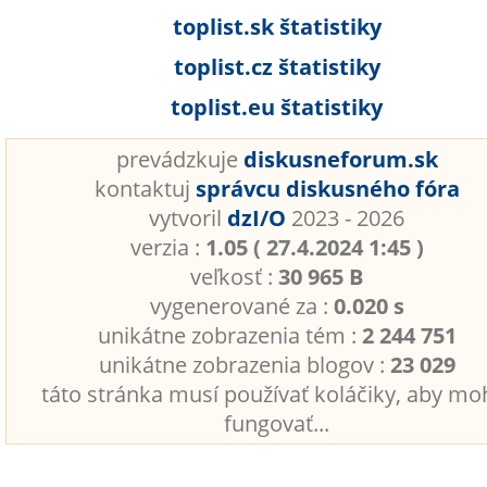
toplist.sk štatistiky
toplist.cz štatistiky
toplist.eu štatistiky
prevádzkuje
diskusneforum.sk
kontaktuj
správcu diskusného fóra
vytvoril
dzI/O
2023 - 2026
verzia :
1.05 ( 27.4.2024 1:45 )
veľkosť :
30 965 B
vygenerované za :
0.020 s
unikátne zobrazenia tém :
2 244 751
unikátne zobrazenia blogov :
23 029
táto stránka musí používať koláčiky, aby mo
fungovať...