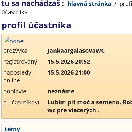
tu sa nachádzaš :
hlavná stránka
/
profi
účastníka
profil účastníka
prezývka
JankaargalasovaWC
registrovaný
15.5.2026 20:52
naposledy
15.5.2026 21:00
online
pohlavie
neznáme
o účastníkovi
Lubim pit moč a semeno. Ro
wc pre viacerých .
témy