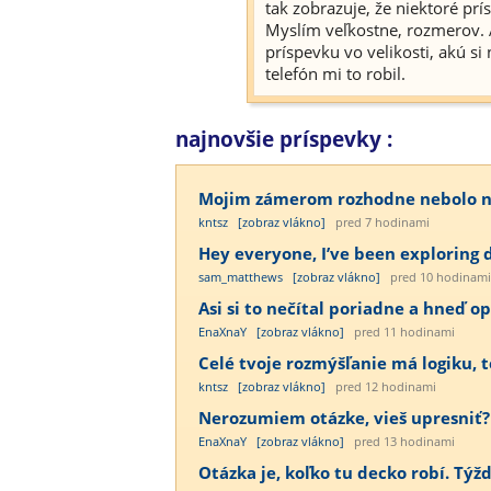
tak zobrazuje, že niektoré pr
Myslím veľkostne, rozmerov. A
príspevku vo velikosti, akú s
telefón mi to robil.
najnovšie príspevky :
Mojim zámerom rozhodne nebolo nab
kntsz
[zobraz vlákno]
pred 7 hodinami
Hey everyone, I’ve been exploring d
sam_matthews
[zobraz vlákno]
pred 10 hodinami
Asi si to nečítal poriadne a hneď op
EnaXnaY
[zobraz vlákno]
pred 11 hodinami
Celé tvoje rozmýšľanie má logiku, te
kntsz
[zobraz vlákno]
pred 12 hodinami
Nerozumiem otázke, vieš upresniť?
EnaXnaY
[zobraz vlákno]
pred 13 hodinami
Otázka je, koľko tu decko robí. Týž