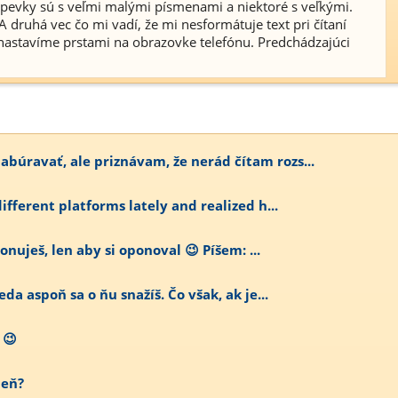
íspevky sú s veľmi malými písmenami a niektoré s veľkými.
 druhá vec čo mi vadí, že mi nesformátuje text pri čítaní
i nastavíme prstami na obrazovke telefónu. Predchádzajúci
úravať, ale priznávam, že nerád čítam rozs...
ifferent platforms lately and realized h...
onuješ, len aby si oponoval 😉 Píšem: ...
da aspoň sa o ňu snažíš. Čo však, ak je...
 😉
deň?