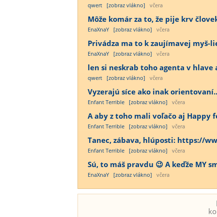
qwert
[zobraz vlákno]
včera
Môže komár za to, že pije krv člov
EnaXnaY
[zobraz vlákno]
včera
Privádza ma to k zaujímavej myš-lie
EnaXnaY
[zobraz vlákno]
včera
len si neskrab toho agenta v hlave a
qwert
[zobraz vlákno]
včera
Vyzerajú síce ako inak orientovaní...
Enfant Terrible
[zobraz vlákno]
včera
A aby z toho mali voľačo aj Happy fe
Enfant Terrible
[zobraz vlákno]
včera
Tanec, zábava, hlúposti: https:/
Enfant Terrible
[zobraz vlákno]
včera
Sú, to máš pravdu 😉 A keďže MY sme
EnaXnaY
[zobraz vlákno]
včera
ko