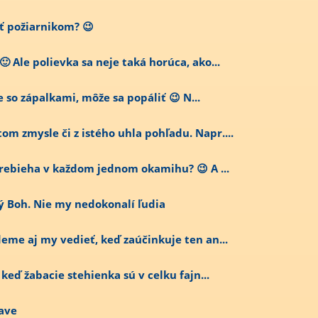
ať požiarnikom? 😉
 Ale polievka sa neje taká horúca, ako...
je so zápalkami, môže sa popáliť 😉 N...
om zmysle či z istého uhla pohľadu. Napr....
 prebieha v každom jednom okamihu? 😉 A ...
ý Boh. Nie my nedokonalí ľudia
deme aj my vedieť, keď zaúčinkuje ten an...
 keď žabacie stehienka sú v celku fajn...
lave