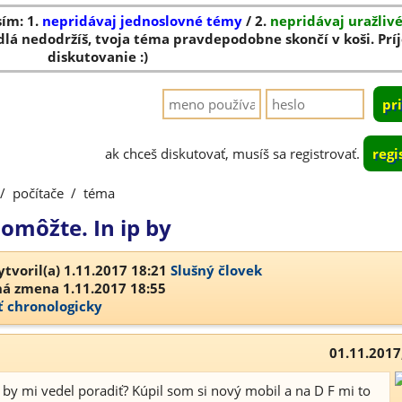
sím: 1.
nepridávaj jednoslovné témy
/ 2.
nepridávaj uražliv
dlá nedodržíš, tvoja téma pravdepodobne skončí v koši. Pr
diskutovanie :)
ak chceš diskutovať, musíš sa registrovať.
regi
/
počítače
/
téma
omôžte. In ip by
tvoril(a) 1.11.2017 18:21
Slušný človek
á zmena 1.11.2017 18:55
ť chronologicky
01.11.2017
o by mi vedel poradiť? Kúpil som si nový mobil a na D F mi to