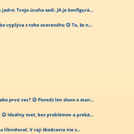
adro: Tvoja úvaha sedí. JA je konfigurá...
bo vyplýva z toho overeného 😉 To, že n...
ko prvú vec? 😉 Povedz len slovo a stan...
😉 Ideálny svet, bez problémov a preká...
ba likvidovať. V raji škodcovia nie s...