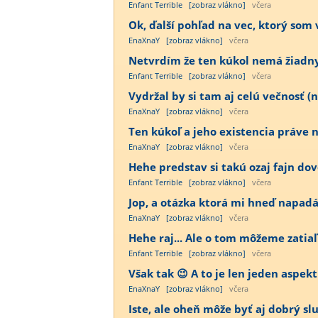
Enfant Terrible
[zobraz vlákno]
včera
Ok, ďalší pohľad na vec, ktorý som 
EnaXnaY
[zobraz vlákno]
včera
Netvrdím že ten kúkol nemá žiadny vý
Enfant Terrible
[zobraz vlákno]
včera
Vydržal by si tam aj celú večnosť (n
EnaXnaY
[zobraz vlákno]
včera
Ten kúkoľ a jeho existencia práve n
EnaXnaY
[zobraz vlákno]
včera
Hehe predstav si takú ozaj fajn dov
Enfant Terrible
[zobraz vlákno]
včera
Jop, a otázka ktorá mi hneď napadá p
EnaXnaY
[zobraz vlákno]
včera
Hehe raj... Ale o tom môžeme zatiaľ
Enfant Terrible
[zobraz vlákno]
včera
Však tak 😉 A to je len jeden aspekt 
EnaXnaY
[zobraz vlákno]
včera
Iste, ale oheň môže byť aj dobrý sluh