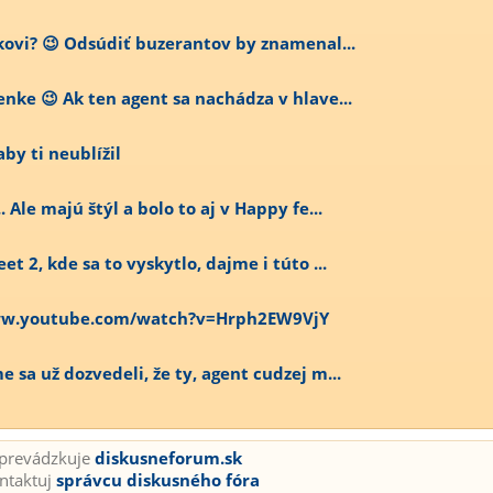
ekovi? 😉 Odsúdiť buzerantov by znamenal...
nke 😉 Ak ten agent sa nachádza v hlave...
by ti neublížil
 Ale majú štýl a bolo to aj v Happy fe...
et 2, kde sa to vyskytlo, dajme i túto ...
/www.youtube.com/watch?v=Hrph2EW9VjY
 sa už dozvedeli, že ty, agent cudzej m...
prevádzkuje
diskusneforum.sk
ntaktuj
správcu diskusného fóra