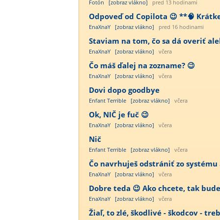
Fotón
[zobraz vlákno]
pred 13 hodinami
Odpoveď od Copilota 😉 **🧠 Krátke j
EnaXnaY
[zobraz vlákno]
pred 16 hodinami
Staviam na tom, čo sa dá overiť ale
EnaXnaY
[zobraz vlákno]
včera
Čo máš ďalej na zozname? 😉
EnaXnaY
[zobraz vlákno]
včera
Dovi dopo goodbye
Enfant Terrible
[zobraz vlákno]
včera
Ok, NIČ je fuč 😉
EnaXnaY
[zobraz vlákno]
včera
Nič
Enfant Terrible
[zobraz vlákno]
včera
Čo navrhuješ odstrániť zo systému a
EnaXnaY
[zobraz vlákno]
včera
Dobre teda 😉 Ako chcete, tak bude 
EnaXnaY
[zobraz vlákno]
včera
Žiaľ, to zlé, škodlivé - škodcov - tre