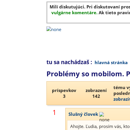
Milí diskutujúci. Pri diskutovaní pro
vulgárne komentáre.
Ak tieto pravi
tu sa nachádzaš :
hlavná stránka
Problémy so mobilom. P
tému vy
príspevkov
zobrazení
posledn
3
142
zobrazi
1
Slušný človek
Ahojte. Ľudia, prosím vás, kt