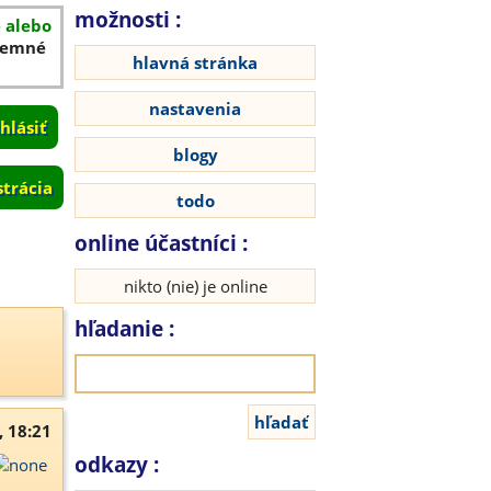
možnosti :
é alebo
íjemné
hlavná stránka
nastavenia
blogy
strácia
todo
online účastníci :
nikto (nie) je online
hľadanie :
, 18:21
odkazy :