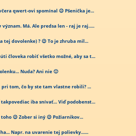
včera qwert-ovi spomínal 😉 Pšenička je...
znam. Má. Ale predsa len - raj je raj.....
a tej dovolenke) ? 😉 To je zhruba mil...
úti človeka robiť všetko možné, aby sa t...
olenku... Nuda? Ani nie 🙂
ri tom, čo by ste tam vlastne robili? ...
 takpovediac iba snívať... Viď podobenst...
toho 😉 Zober si iný 😉 Požiarnikov...
a... Napr. na uvarenie tej polievky......