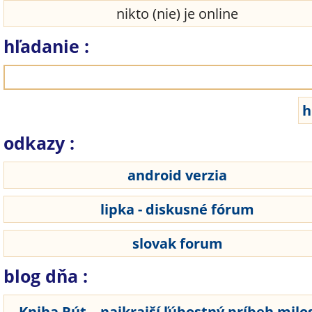
nikto (nie) je online
hľadanie :
odkazy :
android verzia
lipka - diskusné fórum
slovak forum
blog dňa :
Kniha Rút – najkrajší ľúbostný príbeh milos