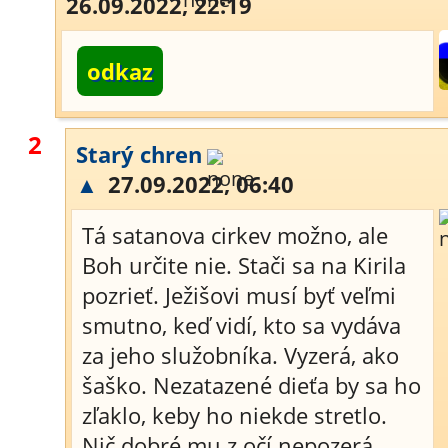
26.09.2022, 22:19
odkaz
2
Starý chren
▲
27.09.2022, 06:40
Tá satanova cirkev možno, ale
Boh určite nie. Stači sa na Kirila
pozrieť. Ježišovi musí byť veľmi
smutno, keď vidí, kto sa vydáva
za jeho služobníka. Vyzerá, ako
šaško. Nezatazené dieťa by sa ho
zľaklo, keby ho niekde stretlo.
Nič dobré mu z očí nepozerá.