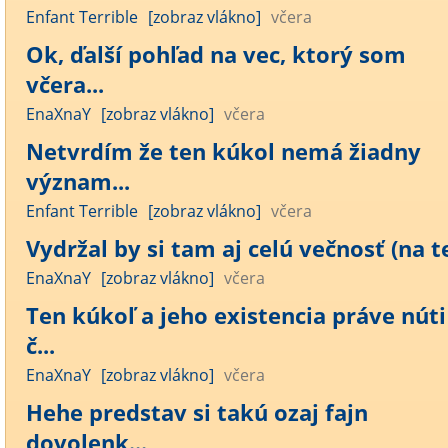
Enfant Terrible
[zobraz vlákno]
včera
Ok, ďalší pohľad na vec, ktorý som
včera...
EnaXnaY
[zobraz vlákno]
včera
Netvrdím že ten kúkol nemá žiadny
význam...
Enfant Terrible
[zobraz vlákno]
včera
Vydržal by si tam aj celú večnosť (na te
EnaXnaY
[zobraz vlákno]
včera
Ten kúkoľ a jeho existencia práve núti
č...
EnaXnaY
[zobraz vlákno]
včera
Hehe predstav si takú ozaj fajn
dovolenk...