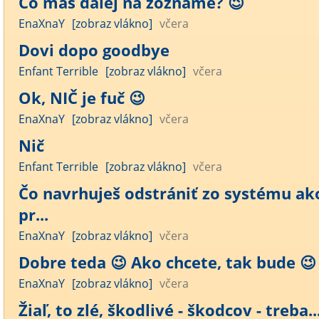
Čo máš ďalej na zozname? 😉
EnaXnaY
[zobraz vlákno]
včera
Dovi dopo goodbye
Enfant Terrible
[zobraz vlákno]
včera
Ok, NIČ je fuč 😉
EnaXnaY
[zobraz vlákno]
včera
Nič
Enfant Terrible
[zobraz vlákno]
včera
Čo navrhuješ odstrániť zo systému ak
pr...
EnaXnaY
[zobraz vlákno]
včera
Dobre teda 😉 Ako chcete, tak bude 😉 .
EnaXnaY
[zobraz vlákno]
včera
Žiaľ, to zlé, škodlivé - škodcov - treba..