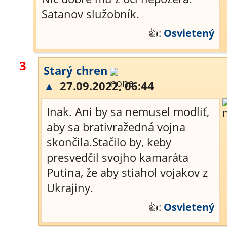
Satanov služobník.
👍:
Osvietený
3
Starý chren
▲
27.09.2022, 06:44
Inak. Ani by sa nemusel modliť,
aby sa brativražedná vojna
skončila.Stačilo by, keby
presvedčil svojho kamaráta
Putina, že aby stiahol vojakov z
Ukrajiny.
👍:
Osvietený