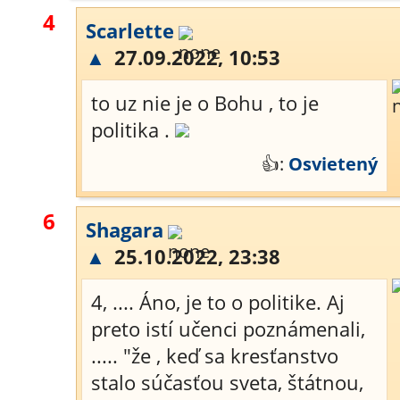
4
Scarlette
▲
27.09.2022, 10:53
to uz nie je o Bohu , to je
politika .
👍:
Osvietený
6
Shagara
▲
25.10.2022, 23:38
4, .... Áno, je to o politike. Aj
preto istí učenci poznámenali,
..... "že , keď sa kresťanstvo
stalo súčasťou sveta, štátnou,