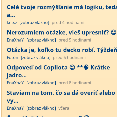
Celé tvoje rozmýšľanie má logiku, ted
a...
kntsz
[zobraz vlákno]
pred 4 hodinami
Nerozumiem otázke, vieš upresniť? 😉
EnaXnaY
[zobraz vlákno]
pred 5 hodinami
Otázka je, koľko tu decko robí. Týžde
Fotón
[zobraz vlákno]
pred 6 hodinami
Odpoveď od Copilota 😉 **🧠 Krátke
jadro...
EnaXnaY
[zobraz vlákno]
pred 8 hodinami
Staviam na tom, čo sa dá overiť alebo
vy...
EnaXnaY
[zobraz vlákno]
včera