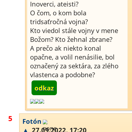
Inoverci, ateisti?
O čom, o kom bola
tridsaťročná vojna?
Kto viedol stále vojny v mene
Božom? Kto žehnal zbrane?
A prečo ak niekto konal
opačne, a volil nenásilie, bol
označený za sektára, za zlého
vlastenca a podobne?
odkaz
5
Fotón
▲
27.09.2022, 17:20