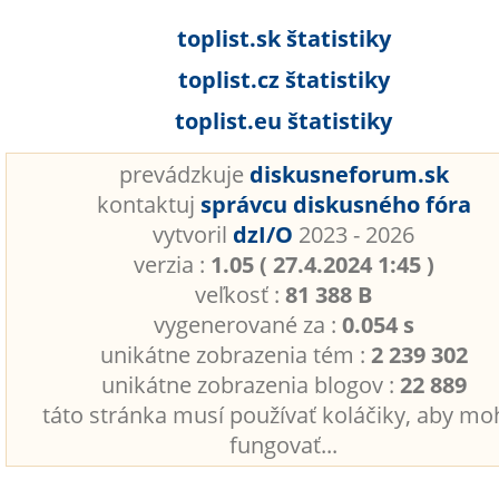
toplist.sk štatistiky
toplist.cz štatistiky
toplist.eu štatistiky
prevádzkuje
diskusneforum.sk
kontaktuj
správcu diskusného fóra
vytvoril
dzI/O
2023 - 2026
verzia :
1.05 ( 27.4.2024 1:45 )
veľkosť :
81 388 B
vygenerované za :
0.054 s
unikátne zobrazenia tém :
2 239 302
unikátne zobrazenia blogov :
22 889
táto stránka musí používať koláčiky, aby mo
fungovať...