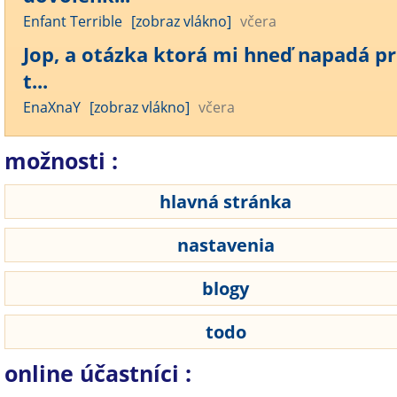
Enfant Terrible
[zobraz vlákno]
včera
Jop, a otázka ktorá mi hneď napadá pr
t...
EnaXnaY
[zobraz vlákno]
včera
možnosti :
hlavná stránka
nastavenia
blogy
todo
online účastníci :