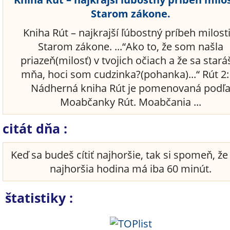
Starom zákone.
Kniha Rút – najkrajší ľúbostný príbeh milosti
Starom zákone. ...“Ako to, že som našla
priazeň(milosť) v tvojich očiach a že sa stará
mňa, hoci som cudzinka?(pohanka)...“ Rút 2
Nádherná kniha Rút je pomenovaná podľ
Moabčanky Rút. Moabčania ...
citát dňa :
Keď sa budeš cítiť najhoršie, tak si spomeň, že 
najhoršia hodina má iba 60 minút.
štatistiky :