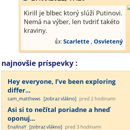
Kirill je blbec ktorý slúži Putinovi.
Nemá na výber, len tvdriť takéto
kraviny.
👍:
Scarlette
,
Osvietený
najnovšie príspevky :
Hey everyone, I’ve been exploring
differ...
sam_matthews
[zobraz vlákno]
pred 2 hodinami
Asi si to nečítal poriadne a hneď
oponuj...
EnaXnaY
[zobraz vlákno]
pred 3 hodinami