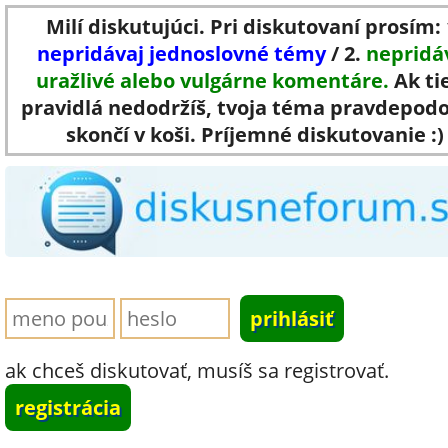
Milí diskutujúci. Pri diskutovaní prosím: 
nepridávaj jednoslovné témy
/ 2.
nepridá
uražlivé alebo vulgárne komentáre.
Ak ti
pravidlá nedodržíš, tvoja téma pravdepod
skončí v koši. Príjemné diskutovanie :)
ak chceš diskutovať, musíš sa registrovať.
registrácia