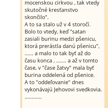
mocenskou cirkvou , tak vtedy
skutočné kresťanstvo
skončilo".
A to sa stalo už v 4 storočí.
Bolo to vtedy, keď "satan
zasiali burinu medzi pšenicu,
ktorá prerástla danú pšenicu",
...... a malo to tak byť až do
času konca , ....... a až v tomto
čase, v "čase žatvy" mala byť
burina oddelená od pšenice.
A to "oddeľovanie" dnes
vykonávajú Jehovovi svedkovia.
............