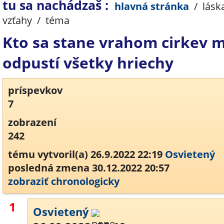
tu sa nachádzaš :
hlavná stránka
/
lásk
vzťahy
/
téma
Kto sa stane vrahom cirkev 
odpustí všetky hriechy
príspevkov
7
zobrazení
242
tému vytvoril(a) 26.9.2022 22:19
Osvietený
posledná zmena 30.12.2022 20:57
zobraziť chronologicky
1
Osvietený