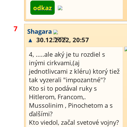
odkaz
7
Shagara
▲
30.12.2022, 20:57
4, .....ale aký je tu rozdiel s
inými cirkvami,(aj
jednotlivcami z kléru) ktorý tiež
tak vyzerali "impozantné"?
Kto si to podával ruky s
Hitlerom, Francom,.
Mussolinim , Pinochetom a s
ďalšími?
Kto viedol, začal svetové vojny?